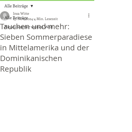
Alle Beiträge
Insa Witte
Alle Beiträge
15. Nov. 2024
4 Min. Lesezeit
Tauchen und mehr:
Neues aus der weiten Welt
Sieben Sommerparadiese
in Mittelamerika und der
Dominikanischen
Republik