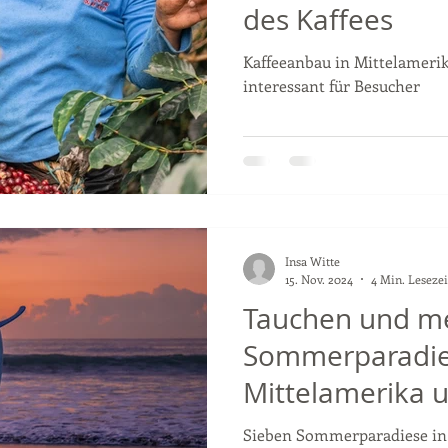
des Kaffees
Kaffeeanbau in Mittelamerika
interessant für Besucher
Insa Witte
15. Nov. 2024
4 Min. Lesezei
Tauchen und me
Sommerparadie
Mittelamerika 
Dominikanische
Sieben Sommerparadiese in 