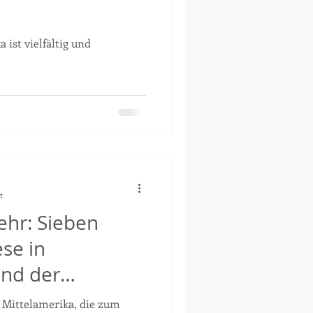
 ist vielfältig und
t
hr: Sieben
se in
und der
n Republik
Mittelamerika, die zum