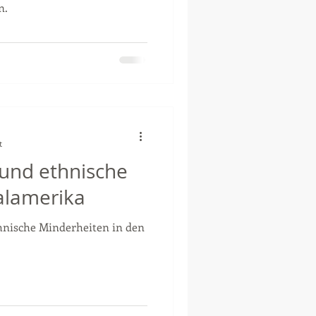
n.
t
 und ethnische
ralamerika
thnische Minderheiten in den