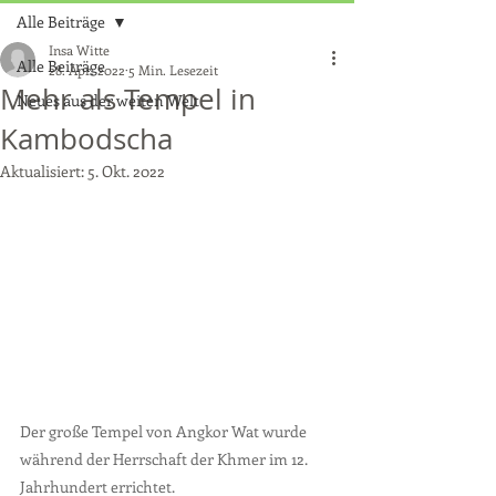
Alle Beiträge
Insa Witte
Alle Beiträge
28. Apr. 2022
5 Min. Lesezeit
Mehr als Tempel in
Neues aus der weiten Welt
Kambodscha
Aktualisiert:
5. Okt. 2022
Der große Tempel von Angkor Wat wurde 
während der Herrschaft der Khmer im 12. 
Jahrhundert errichtet.