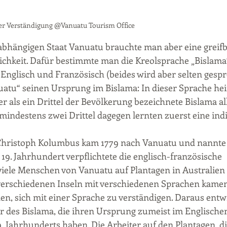
der Verständigung @Vanuatu Tourism Office
abhängigen Staat Vanuatu brauchte man aber eine greifb
hkeit. Dafür bestimmte man die Kreolsprache „Bislama“ 
nglisch und Französisch (beides wird aber selten gespr
atu“ seinen Ursprung im Bislama: In dieser Sprache hei
r als ein Drittel der Bevölkerung bezeichnete Bislama all
mindestens zwei Drittel dagegen lernten zuerst eine ind
Christoph Kolumbus kam 1779 nach Vanuatu und nannte d
19. Jahrhundert verpflichtete die englisch-französische 
iele Menschen von Vanuatu auf Plantagen in Australien o
 verschiedenen Inseln mit verschiedenen Sprachen kamen
den, sich mit einer Sprache zu verständigen. Daraus entwi
r des Bislama, die ihren Ursprung zumeist im Englischen
. Jahrhunderts haben. Die Arbeiter auf den Plantagen, di