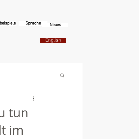
beispiele
Sprache
Neues
English
u tun
lt im