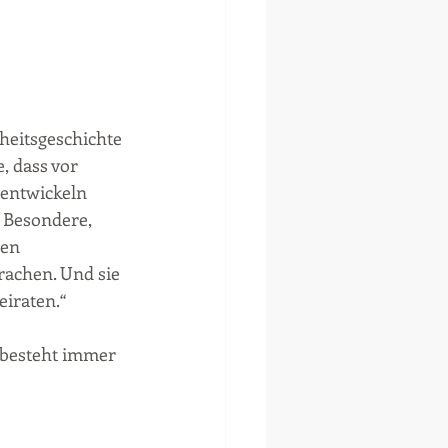
heitsgeschichte 
, dass vor 
 entwickeln 
s Besondere, 
en 
achen. Und sie 
iraten.“ 
 besteht immer 