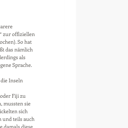
arere 
zur offiziellen 
ochen). So hat 
ßt das nämlich 
erdings als 
igene Sprache.
ie Inseln 
der Fiji zu 
, mussten sie 
ckelten sich 
 und teils auch 
e damals diese 